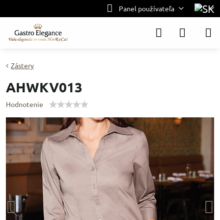
Panel používateľa
Zástery
AHWKV013
Hodnotenie