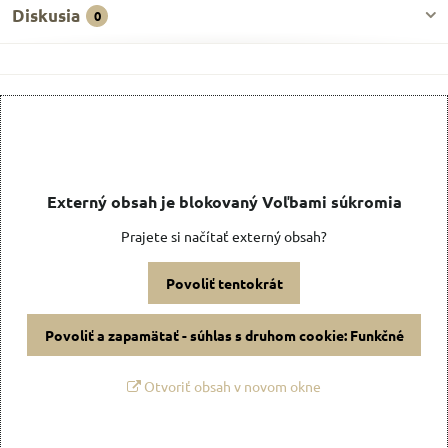
Diskusia
0
Externý obsah je blokovaný Voľbami súkromia
Prajete si načítať externý obsah?
Povoliť tentokrát
Povoliť a zapamätať - súhlas s druhom cookie: Funkčné
Otvoriť obsah v novom okne