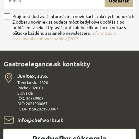
Odoberať
Prajem si dostávať informácie o novinkách a akčných ponukách.
Z odberu noviniek sa budete môcť kedykoľvek odhlásiť po
prihlásení v sekcii Upraviť profil alebo kliknutím na odkaz v
pätičke každého zaslaného newslettera.
Informácia o
spracúvaní osobných údajov (VOP)
Gastroelegance.sk kontakty
Juvitex, s​.r​.o​.
Trenčianska 1320
Púchov 020 01
Slovakia
IČO: 36339903
DIČ: 2021900067
IČ DPH: SK2021900067
info​@chefworks​.sk
+421 907 172 595
Predvoľby súkromia