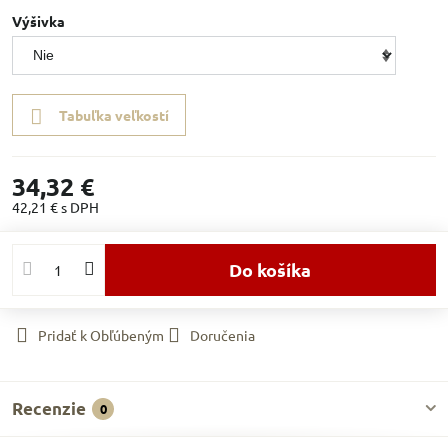
Výšivka
Tabuľka veľkostí
34,32 €
42,21 €
s DPH
Do košíka
Pridať k Obľúbeným
Doručenia
Recenzie
0