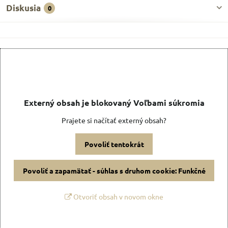
Diskusia
0
Externý obsah je blokovaný Voľbami súkromia
Prajete si načítať externý obsah?
Povoliť tentokrát
Povoliť a zapamätať - súhlas s druhom cookie: Funkčné
Otvoriť obsah v novom okne