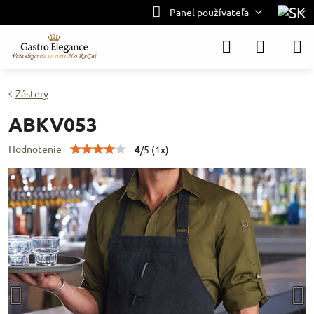
Panel používateľa
Zástery
ABKV053
Hodnotenie
4
/
5
(
1
x)