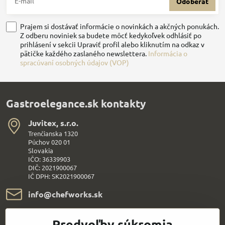
Odoberať
Prajem si dostávať informácie o novinkách a akčných ponukách.
Z odberu noviniek sa budete môcť kedykoľvek odhlásiť po
prihlásení v sekcii Upraviť profil alebo kliknutím na odkaz v
pätičke každého zaslaného newslettera.
Informácia o
spracúvaní osobných údajov (VOP)
Gastroelegance.sk kontakty
Juvitex, s​.r​.o​.
Trenčianska 1320
Púchov 020 01
Slovakia
IČO: 36339903
DIČ: 2021900067
IČ DPH: SK2021900067
info​@chefworks​.sk
+421 907 172 595
Predvoľby súkromia