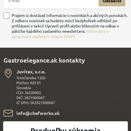
Odoberať
Prajem si dostávať informácie o novinkách a akčných ponukách.
Z odberu noviniek sa budete môcť kedykoľvek odhlásiť po
prihlásení v sekcii Upraviť profil alebo kliknutím na odkaz v
pätičke každého zaslaného newslettera.
Informácia o
spracúvaní osobných údajov (VOP)
Gastroelegance.sk kontakty
Juvitex, s​.r​.o​.
Trenčianska 1320
Púchov 020 01
Slovakia
IČO: 36339903
DIČ: 2021900067
IČ DPH: SK2021900067
info​@chefworks​.sk
+421 907 172 595
Predvoľby súkromia