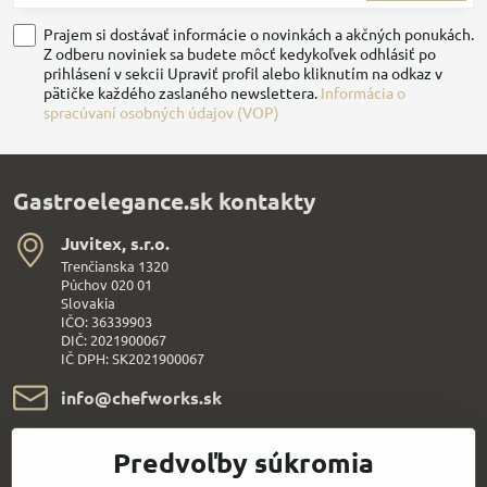
Prajem si dostávať informácie o novinkách a akčných ponukách.
Z odberu noviniek sa budete môcť kedykoľvek odhlásiť po
prihlásení v sekcii Upraviť profil alebo kliknutím na odkaz v
pätičke každého zaslaného newslettera.
Informácia o
spracúvaní osobných údajov (VOP)
Gastroelegance.sk kontakty
Juvitex, s​.r​.o​.
Trenčianska 1320
Púchov 020 01
Slovakia
IČO: 36339903
DIČ: 2021900067
IČ DPH: SK2021900067
info​@chefworks​.sk
+421 907 172 595
Predvoľby súkromia