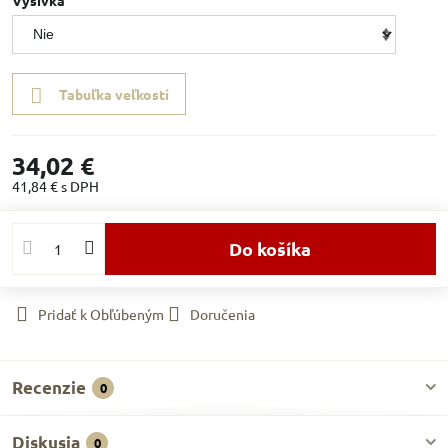
Výšivka
Tabuľka veľkostí
34,02 €
41,84 €
s DPH
Do košíka
Pridať k Obľúbeným
Doručenia
Recenzie
0
Diskusia
0