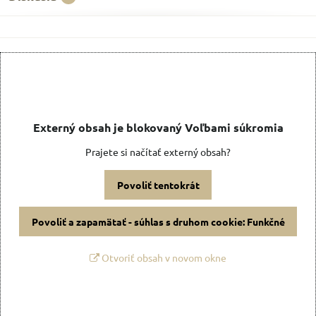
Externý obsah je blokovaný Voľbami súkromia
Prajete si načítať externý obsah?
Povoliť tentokrát
Povoliť a zapamätať - súhlas s druhom cookie: Funkčné
Otvoriť obsah v novom okne