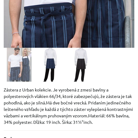
Zástera z Urban kolekcie. Je vyrobená z zmesi bavlny a
polyesterových vlákien 66/34, ktoré zabezpečujú, že zástera je tak
pohodlná, ako je silná.Má dve bočné vrecká. Pridaním jedinečného
lešteného vzhľadu je každá z týchto záster vylepšená kontrastnými
väzbami a vertikálnym pruhovaným vzorom.Materiál: 66% bavlna,
34% polyester. Dĺžka: 19 inch. Šírka: 31½"inch.