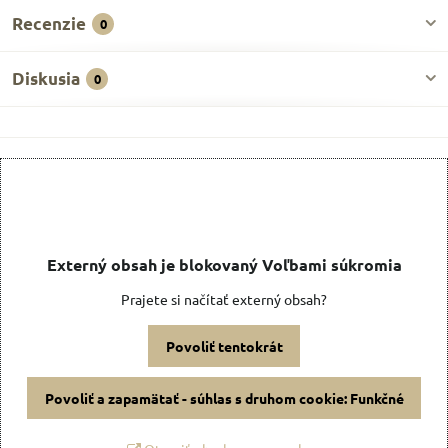
Recenzie
0
Diskusia
0
Externý obsah je blokovaný Voľbami súkromia
Prajete si načítať externý obsah?
Povoliť tentokrát
Povoliť a zapamätať - súhlas s druhom cookie: Funkčné