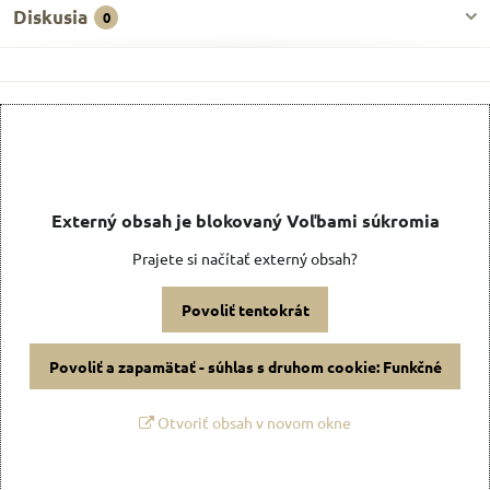
Diskusia
0
Externý obsah je blokovaný Voľbami súkromia
Prajete si načítať externý obsah?
Povoliť tentokrát
Povoliť a zapamätať - súhlas s druhom cookie: Funkčné
Otvoriť obsah v novom okne