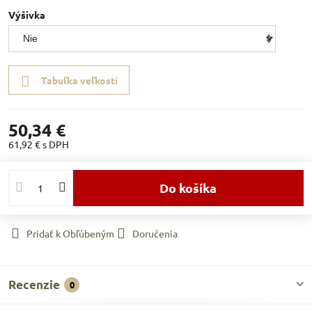
Výšivka
Tabuľka veľkostí
50,34 €
61,92 €
s DPH
Do košíka
Pridať k Obľúbeným
Doručenia
Recenzie
0