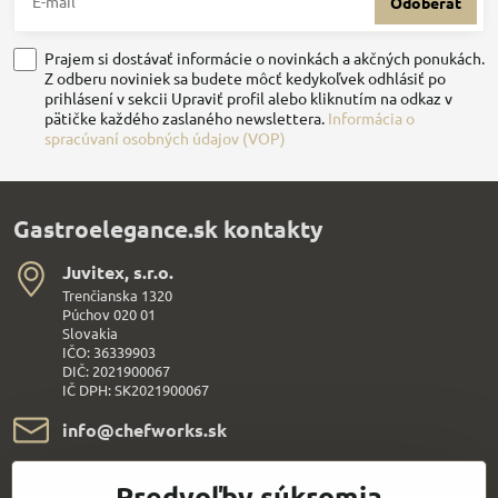
Odoberať
Prajem si dostávať informácie o novinkách a akčných ponukách.
Z odberu noviniek sa budete môcť kedykoľvek odhlásiť po
prihlásení v sekcii Upraviť profil alebo kliknutím na odkaz v
pätičke každého zaslaného newslettera.
Informácia o
spracúvaní osobných údajov (VOP)
Gastroelegance.sk kontakty
Juvitex, s​.r​.o​.
Trenčianska 1320
Púchov 020 01
Slovakia
IČO: 36339903
DIČ: 2021900067
IČ DPH: SK2021900067
info​@chefworks​.sk
+421 907 172 595
Predvoľby súkromia