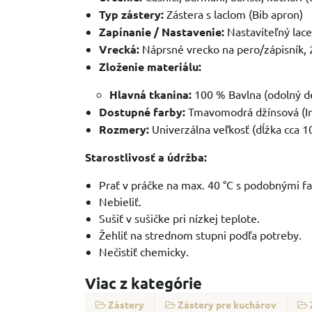
Typ zástery:
Zástera s laclom (Bib apron)
Zapínanie / Nastavenie:
Nastaviteľný lace
Vrecká:
Náprsné vrecko na pero/zápisník, 
Zloženie materiálu:
Hlavná tkanina:
100 % Bavlna (odolný de
Dostupné farby:
Tmavomodrá džínsová (In
Rozmery:
Univerzálna veľkosť (dĺžka cca 1
Starostlivosť a údržba:
Prať v práčke na max. 40 °C s podobnými f
Nebieliť.
Sušiť v sušičke pri nízkej teplote.
Žehliť na strednom stupni podľa potreby.
Nečistiť chemicky.
Viac z kategórie
Zástery
Zástery pre kuchárov