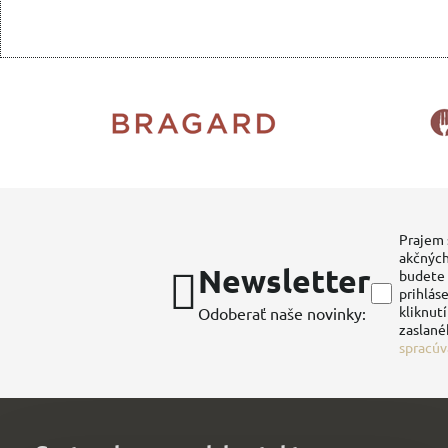
Prajem 
akčných
Newsletter
budete 
prihláse
kliknut
Odoberať naše novinky:
zaslané
spracúv