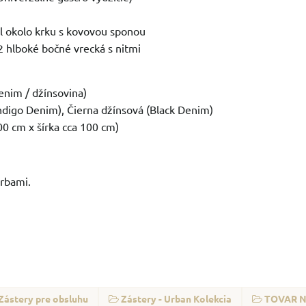
l okolo krku s kovovou sponou
2 hlboké bočné vrecká s nitmi
nim / džínsovina)
digo Denim), Čierna džínsová (Black Denim)
00 cm x šírka cca 100 cm)
arbami.
Zástery pre obsluhu
Zástery - Urban Kolekcia
TOVAR N