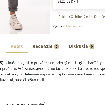
56,28 €
s DPH
Pridať k Obľúbeným
Doruče
Výrobca:
Chefworks
Popis
Recenzie
Diskusia
0
0
5)
prináša do gastro prevádzok moderný mestský „urban“ štýl.
prešitím. Vďaka nastaviteľnému laclu okolo krku s kovovou s
ená praktickými delenými náprsnými aj bočnými vreckami s nito
viarni, bare či reštaurácii.
(Univerzálne gastro využitie)