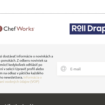
si dostávať informácie o novinkách a
 ponukách. Z odberu noviniek sa
môcť kedykoľvek odhlásiť po
ní v sekcii Upraviť profil alebo
ím na odkaz v pätičke každého
ho newslettera.
Informácia o
aní osobných údajov (VOP)