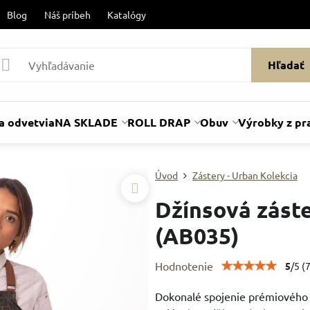
Blog
Náš príbeh
Katalógy
Hľadať
a odvetvia
NA SKLADE
ROLL DRAP
Obuv
Výrobky z pr
Úvod
Zástery - Urban Kolekcia
Džínsová zást
(AB035)
Hodnotenie
5
/
5
(
Dokonalé spojenie prémiového š