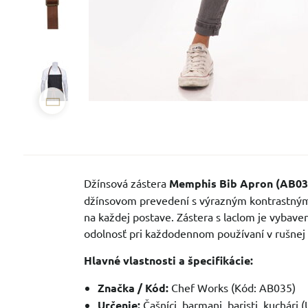
Džínsová zástera
Memphis Bib Apron (AB03
džínsovom prevedení s výrazným kontrastným 
na každej postave. Zástera s laclom je vybav
odolnosť pri každodennom používaní v rušnej ka
Hlavné vlastnosti a špecifikácie:
Značka / Kód:
Chef Works (Kód: AB035)
Určenie:
Čašníci, barmani, baristi, kuchári 