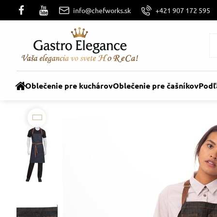
info@chefworks.sk
+421 907 172 595
Oblečenie pre kuchárov
Oblečenie pre čašníkov
Podľ