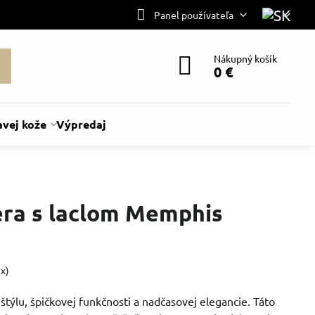
Panel používateľa
Nákupný košík
0 €
avej kože
Výpredaj
era s laclom Memphis
7
x)
týlu, špičkovej funkčnosti a nadčasovej elegancie. Táto