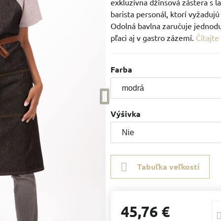
exkluzívna džínsová zástera s l
barista personál, ktorí vyžaduj
Odolná bavlna zaručuje jednodu
pľaci aj v gastro zázemí.
Čítajte
Farba
Výšivka
Tabuľka veľkostí
45,76 €