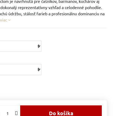
aclom je navrhnutá pre čašníkov, barmanov, kuchárov aj
ú dokonalý reprezentatívny vzhľad a celodenné pohodlie.
chú údržbu, stálosť farieb a profesionálnu dominanciu na
 viac
Do košíka