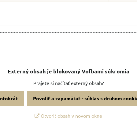
Externý obsah je blokovaný Voľbami súkromia
Prajete si načítať externý obsah?
entokrát
Povoliť a zapamätať - súhlas s druhom cooki
Otvoriť obsah v novom okne