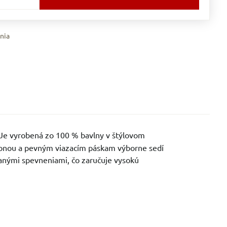
nia
 Je vyrobená zo 100 % bavlny v štýlovom
ponou a pevným viazacím páskam výborne sedí
vanými spevneniami, čo zaručuje vysokú