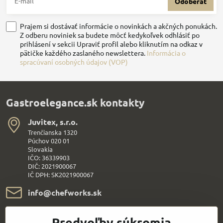
Odoberať
Prajem si dostávať informácie o novinkách a akčných ponukách.
Z odberu noviniek sa budete môcť kedykoľvek odhlásiť po
prihlásení v sekcii Upraviť profil alebo kliknutím na odkaz v
pätičke každého zaslaného newslettera.
Informácia o
spracúvaní osobných údajov (VOP)
Gastroelegance.sk kontakty
Juvitex, s​.r​.o​.
Trenčianska 1320
Púchov 020 01
Slovakia
IČO: 36339903
DIČ: 2021900067
IČ DPH: SK2021900067
info​@chefworks​.sk
+421 907 172 595
Predvoľby súkromia