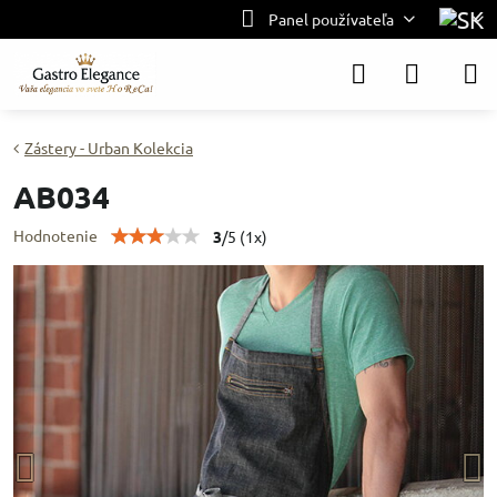
Panel používateľa
Zástery - Urban Kolekcia
AB034
Hodnotenie
3
/
5
(
1
x)