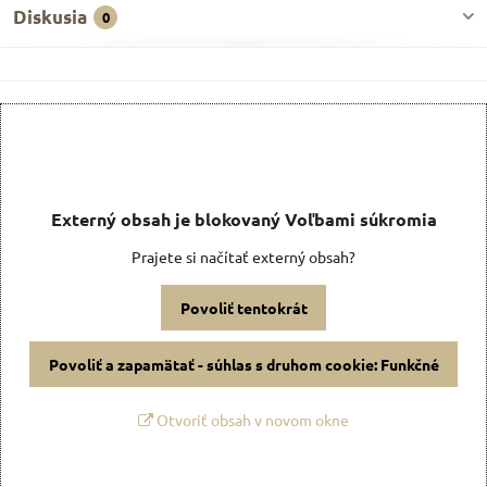
Diskusia
0
Externý obsah je blokovaný Voľbami súkromia
Prajete si načítať externý obsah?
Povoliť tentokrát
Povoliť a zapamätať - súhlas s druhom cookie: Funkčné
Otvoriť obsah v novom okne