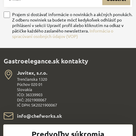
Prajem si dostávať informácie o novinkách a akčných ponukách.
Z odberu noviniek sa budete môcť kedykoľvek odhlásiť po
prihlásení v sekcii Upraviť profil alebo kliknutím na odkaz v
pätičke každého zaslaného newslettera.
Informácia o
spracúvaní osobných údajov (VOP)
Gastroelegance.sk kontakty
Juvitex, s​.r​.o​.
Trenčianska 1320
Púchov 020 01
Slovakia
IČO: 36339903
DIČ: 2021900067
IČ DPH: SK2021900067
info​@chefworks​.sk
+421 907 172 595
Predvoľby súkromia