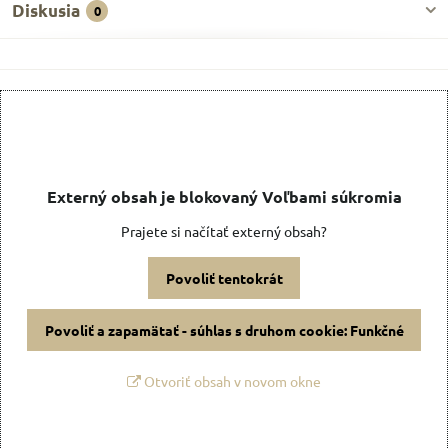
Diskusia
0
Externý obsah je blokovaný Voľbami súkromia
Prajete si načítať externý obsah?
Povoliť tentokrát
Povoliť a zapamätať - súhlas s druhom cookie: Funkčné
Otvoriť obsah v novom okne