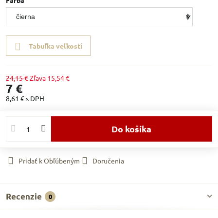
Farba
Tabuľka veľkostí
24,15 €
Zľava
15,54 €
7 €
8,61 €
s DPH
Do košíka
Pridať k Obľúbeným
Doručenia
Recenzie
0