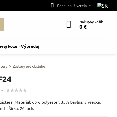
Panel používateľa
Nákupný košík
0 €
avej kože
Výpredaj
stery
Zástery pre obsluhu
F24
ie
ástera. Materiál: 65% polyester, 35% bavlna. 3 vrecká.
nch. Šírka: 26 inch.