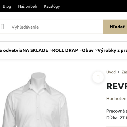
Blog
Náš príbeh
Katalógy
Hľadať
a odvetvia
NA SKLADE
ROLL DRAP
Obuv
Výrobky z pr
Úvod
Zá
REV
Hodnoten
Pracovná z
Dĺžka: 27 i