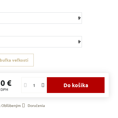
buľka veľkostí
30 €
Do košíka
s DPH
 k Obľúbeným
Doručenia