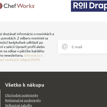
si dostávať informácie o novinkách a
 ponukách. Z odberu noviniek sa
môcť kedykoľvek odhlásiť po
ní v sekcii Upraviť profil alebo
ím na odkaz v pätičke každého
ho newslettera.
Informácia o
aní osobných údajov (VOP)
Všetko k nákupu
Obchodné podmienky
Reklamačné podmienky
Veľkostné tabuľky