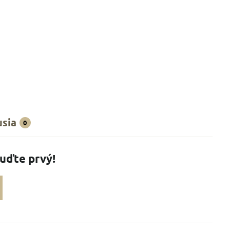
usia
0
Buďte prvý!