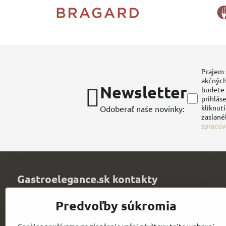
Prajem 
akčných
Newsletter
budete 
prihláse
kliknut
Odoberať naše novinky:
zaslané
spracúv
Gastroelegance.sk kontakty
Juvitex, s​.r​.o​.
Predvoľby súkromia
Trenčianska 1320
Púchov 020 01