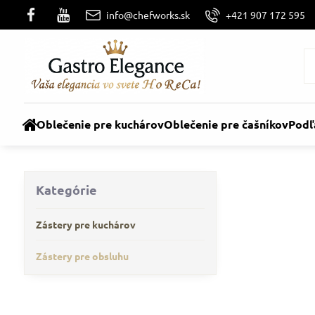
info@chefworks.sk
+421 907 172 595
Oblečenie pre kuchárov
Oblečenie pre čašníkov
Podľ
Kategórie
Zástery pre kuchárov
Zástery pre obsluhu