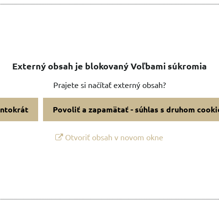
Externý obsah je blokovaný Voľbami súkromia
Prajete si načítať externý obsah?
entokrát
Povoliť a zapamätať - súhlas s druhom cooki
Otvoriť obsah v novom okne