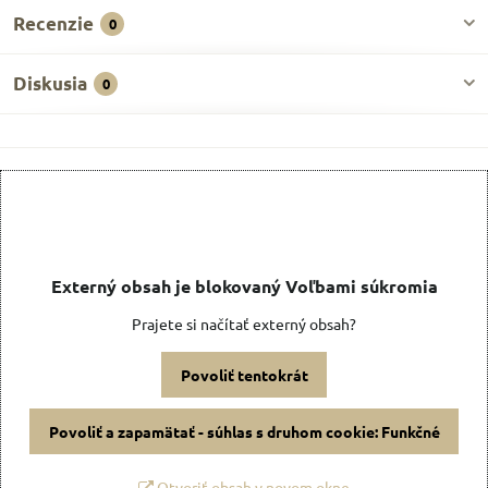
Recenzie
0
Diskusia
0
Externý obsah je blokovaný Voľbami súkromia
Prajete si načítať externý obsah?
Povoliť tentokrát
Povoliť a zapamätať - súhlas s druhom cookie: Funkčné
Otvoriť obsah v novom okne