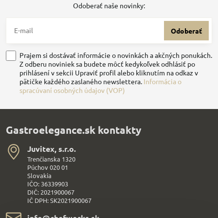
Odoberať naše novinky:
Odoberať
Prajem si dostávať informácie o novinkách a akčných ponukách.
Z odberu noviniek sa budete môcť kedykoľvek odhlásiť po
prihlásení v sekcii Upraviť profil alebo kliknutím na odkaz v
pätičke každého zaslaného newslettera.
Informácia o
spracúvaní osobných údajov (VOP)
Gastroelegance.sk kontakty
Juvitex, s​.r​.o​.
Trenčianska 1320
Púchov 020 01
Slovakia
IČO: 36339903
DIČ: 2021900067
IČ DPH: SK2021900067
info​@chefworks​.sk