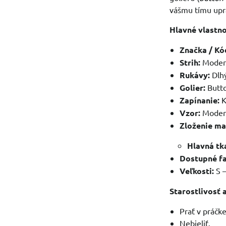
vášmu tímu upr
Hlavné vlastnos
Značka / Kó
Strih:
Modern
Rukávy:
Dlhý
Golier:
Butto
Zapínanie:
K
Vzor:
Modern
Zloženie ma
Hlavná tk
Dostupné fa
Veľkosti:
S 
Starostlivosť 
Prať v práčk
Nebieliť.