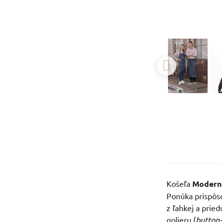
Košeľa
Modern 
Ponúka prispôs
z ľahkej a pri
golieru (
button-