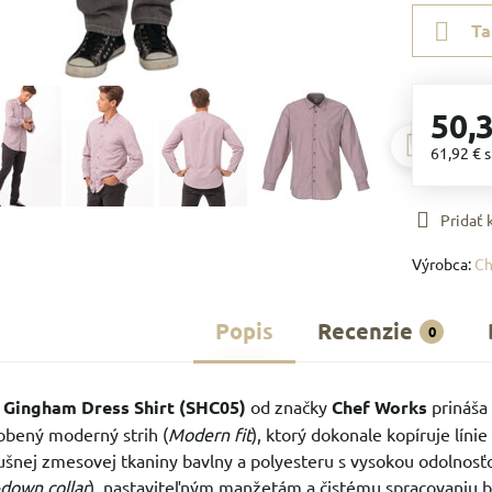
Ta
50,
61,92 €
Pridať
Výrobca:
Ch
Popis
Recenzie
0
Gingham Dress Shirt (SHC05)
od značky
Chef Works
prináša 
obený moderný strih (
Modern fit
), ktorý dokonale kopíruje lín
edušnej zmesovej tkaniny bavlny a polyesteru s vysokou odoln
down collar
), nastaviteľným manžetám a čistému spracovaniu 