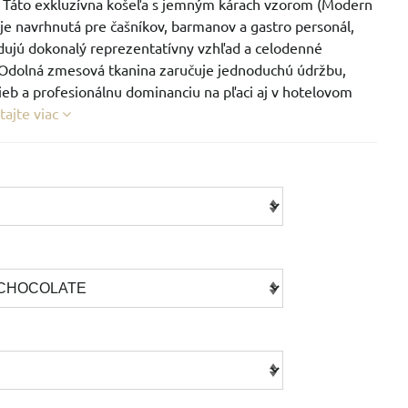
. Táto exkluzívna košeľa s jemným kárach vzorom (Modern
je navrhnutá pre čašníkov, barmanov a gastro personál,
adujú dokonalý reprezentatívny vzhľad a celodenné
 Odolná zmesová tkanina zaručuje jednoduchú údržbu,
rieb a profesionálnu dominanciu na pľaci aj v hotelovom
tajte viac