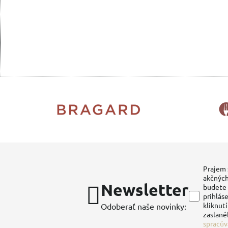
Prajem 
akčných
Newsletter
budete 
prihláse
kliknut
Odoberať naše novinky:
zaslané
spracúv