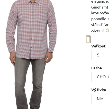
elegancie
Gingham) 
ktorí vyž
pohodlie.
stálosť fa
zázemí.
Čí
Veľkosť
Farba
Výšivka