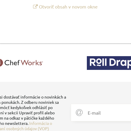
Otvoriť obsah v novom okne
si dostávať informácie o novinkách a
 ponukách. Z odberu noviniek sa
môcť kedykoľvek odhlásiť po
ní v sekcii Upraviť profil alebo
ím na odkaz v pätičke každého
ho newslettera.
Informácia o
aní osobných údajov (VOP)