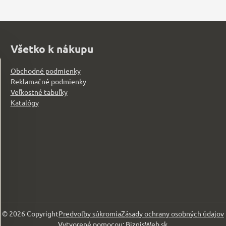
Všetko k nákupu
Obchodné podmienky
Reklamačné podmienky
Veľkostné tabuľky
Katalógy
©
2026
Copyright
Predvoľby súkromia
Zásady ochrany osobných údajov
Vytvorené pomocou:
BiznisWeb.sk