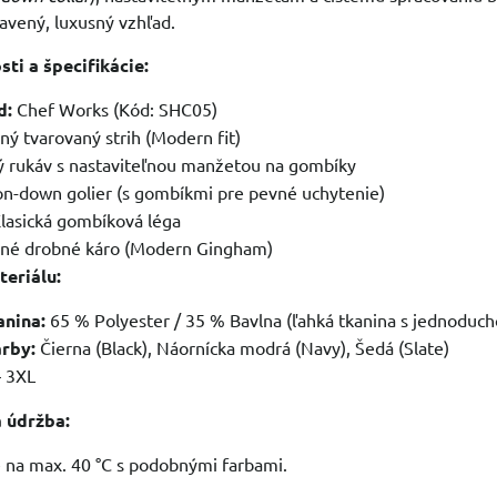
avený, luxusný vzhľad.
ti a špecifikácie:
d:
Chef Works (Kód: SHC05)
ý tvarovaný strih (Modern fit)
 rukáv s nastaviteľnou manžetou na gombíky
n-down golier (s gombíkmi pre pevné uchytenie)
lasická gombíková léga
é drobné káro (Modern Gingham)
teriálu:
anina:
65 % Polyester / 35 % Bavlna (ľahká tkanina s jednoduc
rby:
Čierna (Black), Náornícka modrá (Navy), Šedá (Slate)
– 3XL
a údržba:
e na max. 40 °C s podobnými farbami.