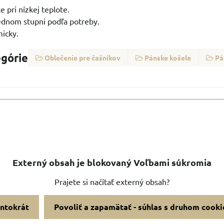
ke pri nízkej teplote.
rednom stupni podľa potreby.
micky.
egórie
Oblečenie pre čašníkov
Pánske košele
Pá
Externý obsah je blokovaný Voľbami súkromia
Prajete si načítať externý obsah?
entokrát
Povoliť a zapamätať - súhlas s druhom cooki