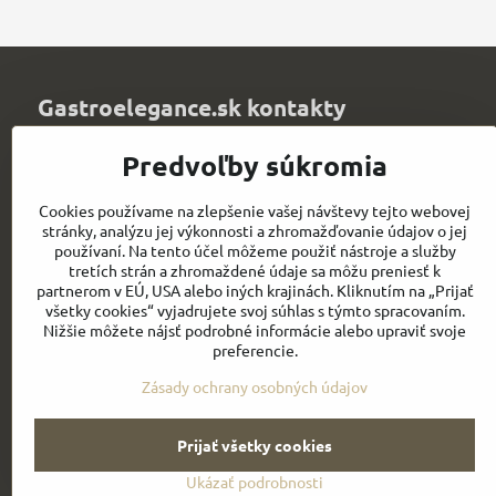
Gastroelegance.sk kontakty
Juvitex, s​.r​.o​.
Predvoľby súkromia
Trenčianska 1320
Púchov 020 01
Cookies používame na zlepšenie vašej návštevy tejto webovej
Slovakia
stránky, analýzu jej výkonnosti a zhromažďovanie údajov o jej
IČO: 36339903
používaní. Na tento účel môžeme použiť nástroje a služby
DIČ: 2021900067
tretích strán a zhromaždené údaje sa môžu preniesť k
IČ DPH: SK2021900067
partnerom v EÚ, USA alebo iných krajinách. Kliknutím na „Prijať
všetky cookies“ vyjadrujete svoj súhlas s týmto spracovaním.
info​@chefworks​.sk
Nižšie môžete nájsť podrobné informácie alebo upraviť svoje
preferencie.
+421 907 172 595
Zásady ochrany osobných údajov
Prijať všetky cookies
Ukázať podrobnosti