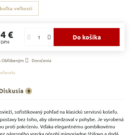
buľka veľkostí
34 €
Do košíka
s DPH
 k Obľúbeným
Doručenia
efworks
Diskusia
0
svieži, sofistikovaný pohľad na klasickú servisnú košeľu.
ie postavy bez toho, aby obmedzoval v pohybe. Je vyrobená
osťou proti pokrčeniu. Vďaka elegantnému gombíkovému
bez náprsného vrecka pôsobí mimoriadne štýlovo a dodá