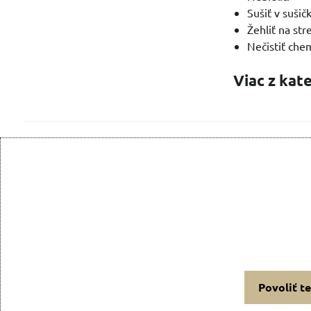
Sušiť v sušič
Žehliť na st
Nečistiť che
Viac z kat
Povoliť t