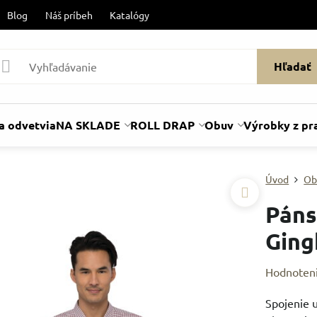
Blog
Náš príbeh
Katalógy
Hľadať
a odvetvia
NA SKLADE
ROLL DRAP
Obuv
Výrobky z pr
Úvod
Ob
Páns
Ging
Hodnoten
Spojenie 