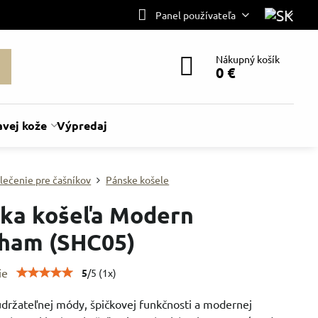
Panel používateľa
Nákupný košík
0 €
avej kože
Výpredaj
lečenie pre čašníkov
Pánske košele
ka košeľa Modern
ham (SHC05)
ie
5
/
5
(
1
x)
udržateľnej módy, špičkovej funkčnosti a modernej