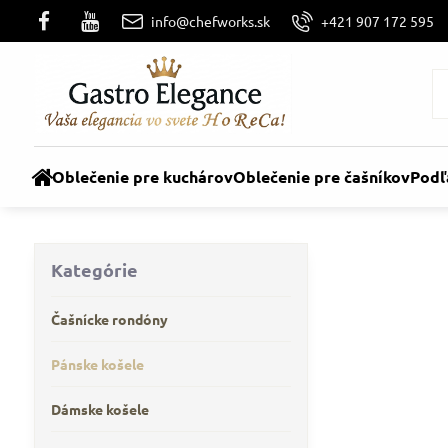
info@chefworks.sk
+421 907 172 595
Oblečenie pre kuchárov
Oblečenie pre čašníkov
Podľ
Kategórie
Čašnícke rondóny
Pánske košele
Dámske košele